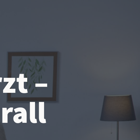
zt –
rall